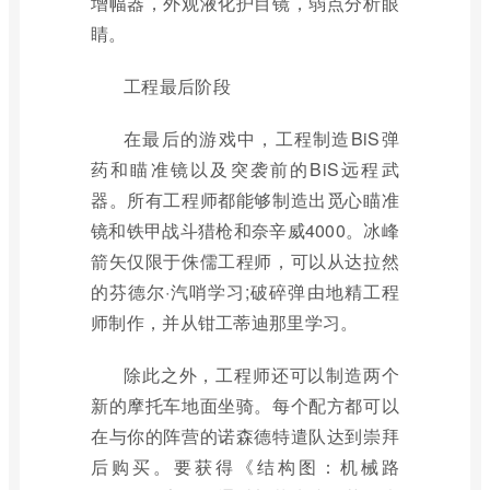
增幅器，外观液化护目镜，弱点分析眼
睛。
工程最后阶段
在最后的游戏中，工程制造BiS弹
药和瞄准镜以及突袭前的BiS远程武
器。所有工程师都能够制造出觅心瞄准
镜和铁甲战斗猎枪和奈辛威4000。冰峰
箭矢仅限于侏儒工程师，可以从达拉然
的芬德尔·汽哨学习;破碎弹由地精工程
师制作，并从钳工蒂迪那里学习。
除此之外，工程师还可以制造两个
新的摩托车地面坐骑。每个配方都可以
在与你的阵营的诺森德特遣队达到崇拜
后购买。要获得《结构图：机械路