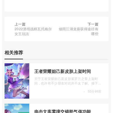
上一篇
下一篇
2022酒馆战棋瓦托格尔
烟雨江湖龙葵获得途径有
女王玩法
哪些
相关推荐
王者荣耀妲己新皮肤上架时间
关于王者荣耀妲己新皮肤紫罗兰之誓上架时
间，也许有不少朋友对此并不太了解。接下来
我将为大家详细介绍一下王者荣耀妲己新皮
·
55分钟前
...
电击文库零境交错怒气值功能