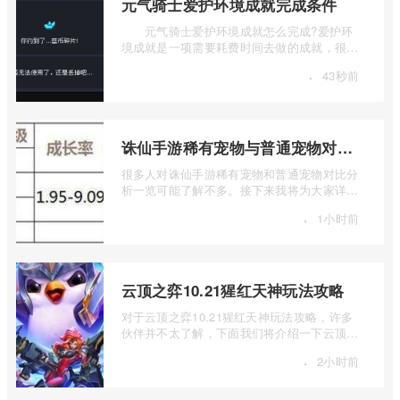
元气骑士爱护环境成就完成条件
元气骑士爱护环境成就怎么完成?爱护环
境成就是一项需要耗费时间去做的成就，很多
玩家还不知道具体触发条件，一起来看看 ...
·
43秒前
诛仙手游稀有宠物与普通宠物对比分析
很多人对诛仙手游稀有宠物和普通宠物对比分
析一览可能了解不多。接下来我将为大家详细
解释一下诛仙手游稀有宠物与普通宠物对 ...
·
1小时前
云顶之弈10.21猩红天神玩法攻略
对于云顶之弈10.21猩红天神玩法攻略，许多
伙伴并不太了解，下面我们将介绍一下云顶之
弈10.21猩红天神如何玩，有兴趣的伙伴可 ...
·
2小时前