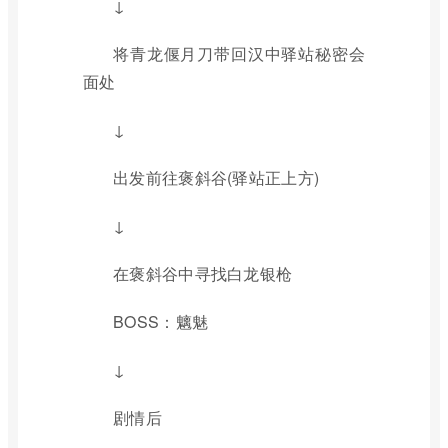
↓
将青龙偃月刀带回汉中驿站秘密会
面处
↓
出发前往褒斜谷(驿站正上方)
↓
在褒斜谷中寻找白龙银枪
BOSS：魑魅
↓
剧情后