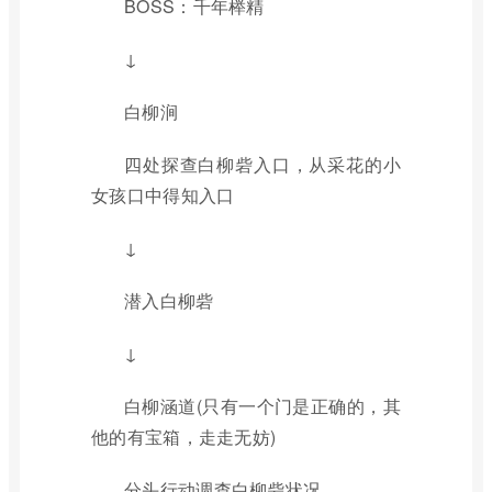
BOSS：千年榉精
↓
白柳涧
四处探查白柳砦入口，从采花的小
女孩口中得知入口
↓
潜入白柳砦
↓
白柳涵道(只有一个门是正确的，其
他的有宝箱，走走无妨)
分头行动调查白柳砦状况