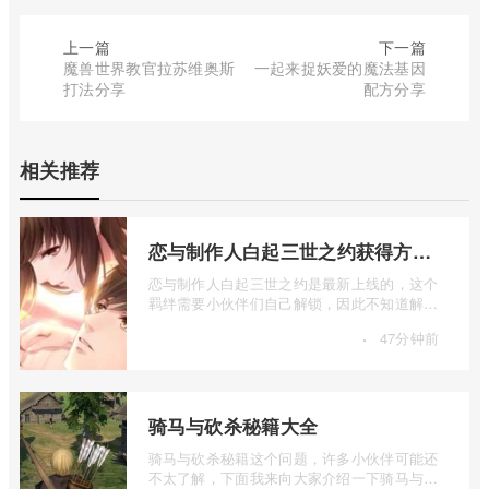
上一篇
下一篇
魔兽世界教官拉苏维奥斯
一起来捉妖爱的魔法基因
打法分享
配方分享
相关推荐
恋与制作人白起三世之约获得方法介绍
恋与制作人白起三世之约是最新上线的，这个
羁绊需要小伙伴们自己解锁，因此不知道解锁
方法的小伙伴们，就让小编给大家详细的 ...
·
47分钟前
骑马与砍杀秘籍大全
骑马与砍杀秘籍这个问题，许多小伙伴可能还
不太了解，下面我来向大家介绍一下骑马与砍