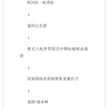
BOSS：蛇矛妖
↓
返回公主府
↓
将丈八蛇矛带回汉中驿站秘密会面
处
↓
至洛阳徐庶府探查青龙偃月刀
↓
洛阳•洛水畔