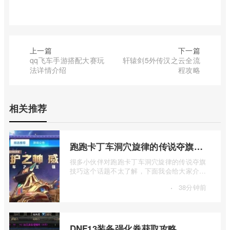
上一篇
下一篇
qq飞车手游搭配大赛玩
轩辕剑5外传汉之云全流
法详情介绍
程攻略
相关推荐
跑跑卡丁车洞穴旋律的传说夺旗技巧
很多小伙伴对跑跑卡丁车洞穴旋律的传说夺旗
技巧这个话题不太了解，下面我会给大家介绍
一下跑跑卡丁车洞穴旋律的传说怎么夺旗 ...
·
38分钟前
DNF13装备强化券获取攻略