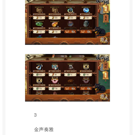
3
金声奏雅