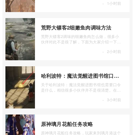
·
1小时前
...
荒野大镖客2细嫩鱼肉调味方法
荒野大镖客2调味的细嫩鱼肉怎么做，很多小
伙伴对此不是很了解，下面为大家介绍一下荒
野大镖客2细嫩鱼肉调味方法，感兴趣的小 ...
·
2小时前
哈利波特：魔法觉醒进图书馆口令解析
关于哈利波特：魔法觉醒进图书馆也需要口令
是什么，相信很多小伙伴并不是很清楚。在接
下来的内容中，我将详细介绍一下哈利波 ...
·
3小时前
原神璃月花船任务攻略
原神璃月花船任务攻略，玩家来到璃月港这个