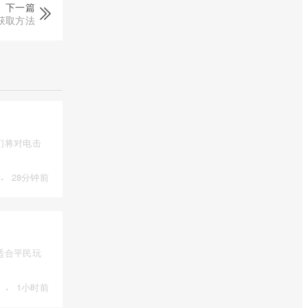
下一篇
获取方法
们将对电击
·
28分钟前
适合平民玩
·
1小时前