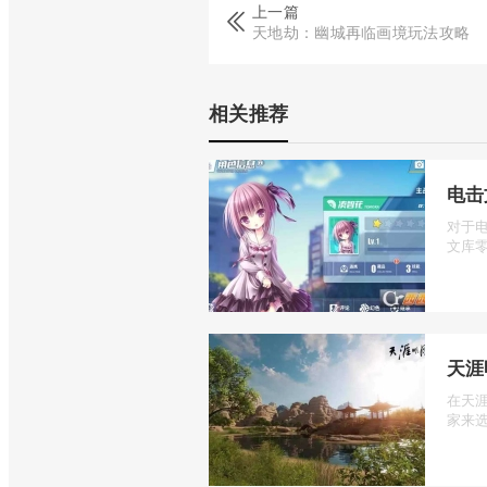
上一篇
天地劫：幽城再临画境玩法攻略
相关推荐
电击
对于
文库零
天涯
在天
家来选