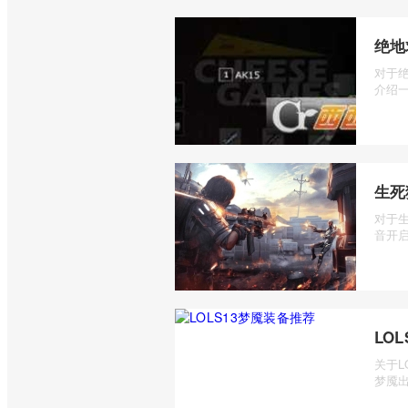
绝地
对于
介绍一
生死
对于
音开启
LO
关于L
梦魇出