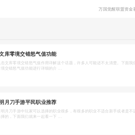
万国觉醒联盟资金
文库零境交错怒气值功能
电击文库零境交错怒气值作用详解这个话题，许多人可能还不太清楚。下面我
境交错怒气值功能进行详细的介 ...
明月刀手游平民职业推荐
涯明月刀手游中玩家可以选择的职业很多，有很多的职业不适合新手或者是不
择的，下面我们就来一起看一下 ...